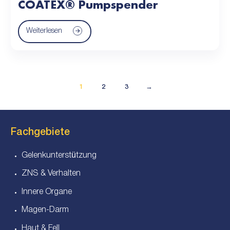
COATEX® Pumpspender
Weiterlesen
1
2
3
→
Fachgebiete
Gelenkunterstützung
ZNS & Verhalten
Innere Organe
Magen-Darm
Haut & Fell