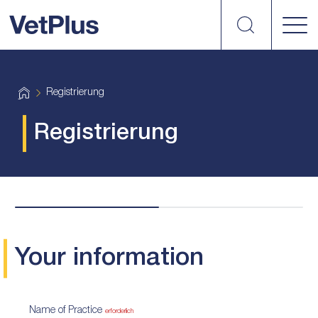
suchen
vetplus
H
Registrierung
o
m
e
Registrierung
Your information
Name of Practice
erforderlich