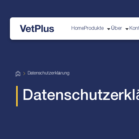
Home
Produkte
Über
Kon
vetplus
H
Datenschutzerklärung
o
m
e
Datenschutzerkl