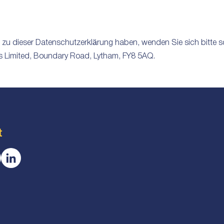
 dieser Datenschutzerklärung haben, wenden Sie sich bitte sch
gs Limited, Boundary Road, Lytham, FY8 5AQ.
t