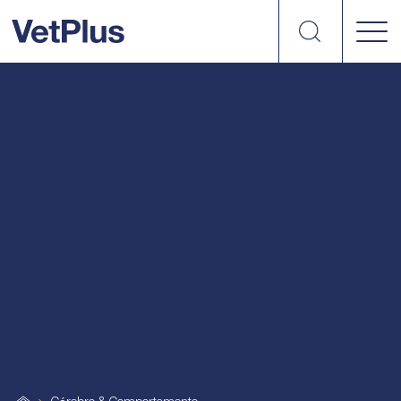
Search
vetplus