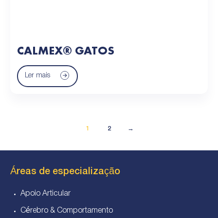
CALMEX® GATOS
Ler mais
1
2
→
Áreas de especialização
Apoio Articular
Cérebro & Comportamento