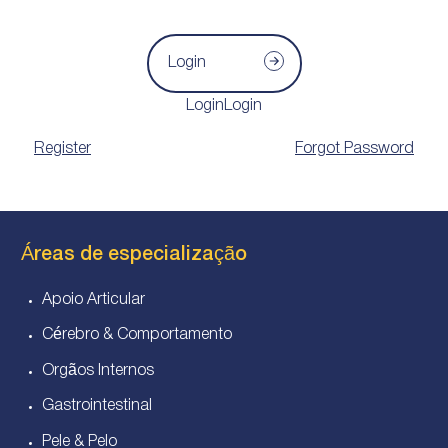
Login
LoginLogin
Register
Forgot Password
Áreas de especialização
Apoio Articular
Cérebro & Comportamento
Orgãos Internos
Gastrointestinal
Pele & Pelo