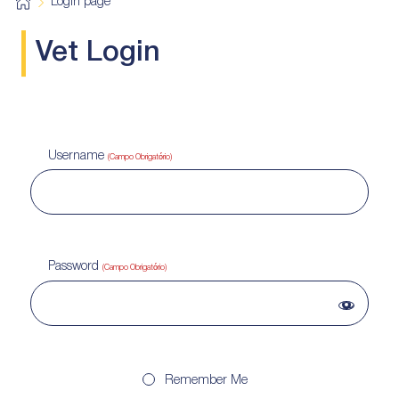
H
Login page
o
m
e
Vet Login
Username
(Campo Obrigatório)
Password
(Campo Obrigatório)
Remember Me