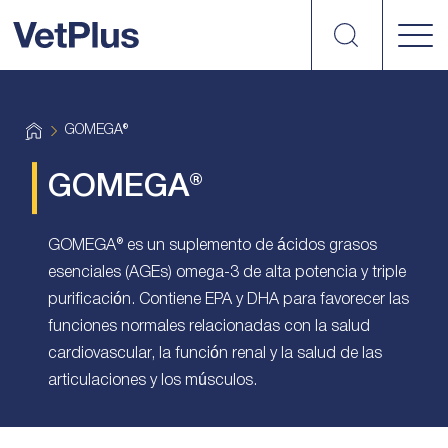
Search
vetplus
H
GOMEGA®
o
m
e
GOMEGA®
GOMEGA® es un suplemento de ácidos grasos
esenciales (AGEs) omega-3 de alta potencia y triple
purificación. Contiene EPA y DHA para favorecer las
funciones normales relacionadas con la salud
cardiovascular, la función renal y la salud de las
articulaciones y los músculos.