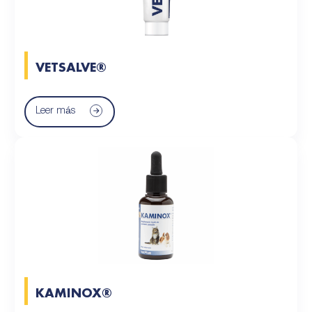
VETSALVE®
Leer más
KAMINOX®