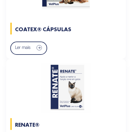
COATEX® CÁPSULAS
Ler mais
RENATE®