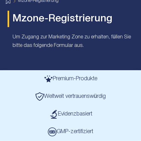
H
Mzone-Registrierung
o
m
e
Mzone-Registrierung
Um Zugang zur Marketing Zone zu erhalten, füllen Sie
bitte das folgende Formular aus.
Premium-Produkte
Weltweit vertrauenswürdig
Evidenzbasiert
GMP-zertifiziert