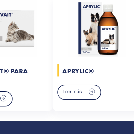
IT® PARA
APRYLIC®
Leer más