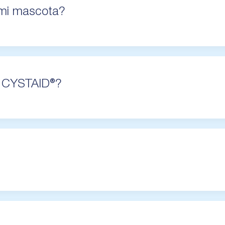
mi mascota?
a CYSTAID®?