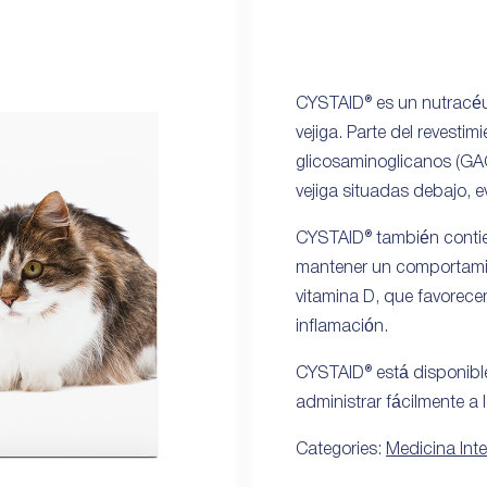
CYSTAID® es un nutracéut
vejiga. Parte del revesti
glicosaminoglicanos (GAG
vejiga situadas debajo, ev
CYSTAID® también contie
mantener un comportamien
vitamina D, que favorece
inflamación.
CYSTAID® está disponibl
administrar fácilmente a 
Categories:
Medicina Int