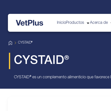
Inicio
Productos
Acerca de
vetplus
H
CYSTAID®
o
m
e
CYSTAID®
CYSTAID® es un complemento alimenticio que favorece la