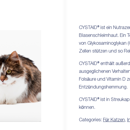
CYSTAID® ist ein Nutraze
Blasenschleimhaut. Ein T
von Glykosaminoglykan (G
Zellen stützen und so Re
CYSTAID® enthält außerd
ausgeglichenen Verhalten
Folsäure und Vitamin D z
Entzündungshemmung.
CYSTAID® ist in Streukaps
können.
Categories:
Für Katzen
,
I