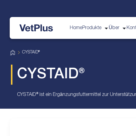
Home
Produkte
Über
Kon
vetplus
H
CYSTAID®
o
m
e
CYSTAID®
CYSTAID® ist ein Ergänzungsfuttermittel zur Unterstützu