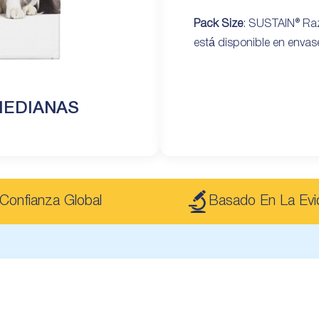
Pack Size
: SUSTAIN® Ra
está disponible en envas
MEDIANAS
Confianza Global
Basado En La Evi