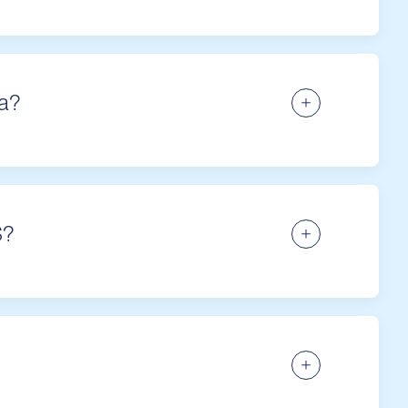
a?
S?