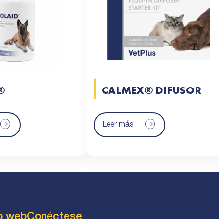
®
CALMEX® DIFUSOR
Leer más
io web
Conéctese