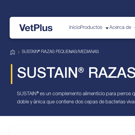
Inicio
Productos
Acerca de
vetplus
H
SUSTAIN® RAZAS PEQUEÑAS/MEDIANAS
o
m
e
SUSTAIN® RAZA
SUSTAIN® es un complemento alimenticio para perros que 
doble y única que contiene dos cepas de bacterias vivas