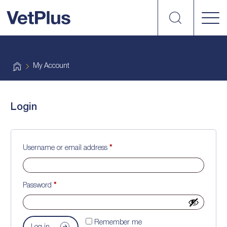
Search
vetplus
H
My Account
o
m
e
Login
Required
Username or email address
*
Required
Password
*
Remember me